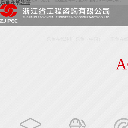
股份有限公司（股票代码：603017）完成战略整合，成为中衡设计的全资子公司。
乐鱼在线注册
积淀，打造了“浙咨”品牌，构建了独具特色的工程咨询理论方法体系，形成了集
代理、工程造价咨询、工程建设监理、项目管理于一体的全过程工程咨询服务链，在
策领域发挥了独特作用。
队伍，具备各专业领域执业资格的专业技术人员800多人次...........
乐鱼在线注册-乐鱼（中国）
乐鱼在线
A
历程
大事记
企业荣誉